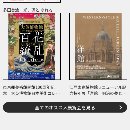
多田美波―光、凛と ゆれる
東京都美術館開館100周年記
江戸東京博物館リニューアル記
念 大英博物館日本美術コレク
念特別展「洋館 明治の夢と挑
ション 百花繚乱～海を越えた
戦」
江戸絵画
全てのオススメ展覧会を見る