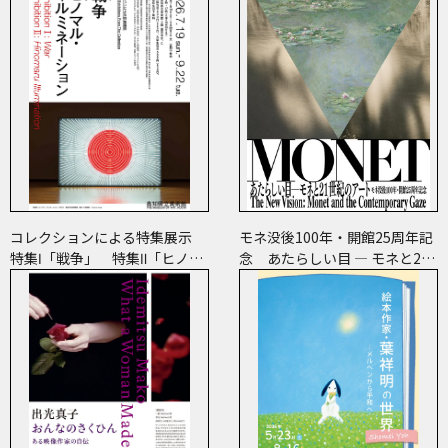
コレクションによる特集展示
モネ没後100年・開館25周年記
特集Ⅰ「戦争」 特集Ⅱ「ヒノマ
念 あたらしい目 ― モネと21
ル・イルミネーション」
世紀のアート