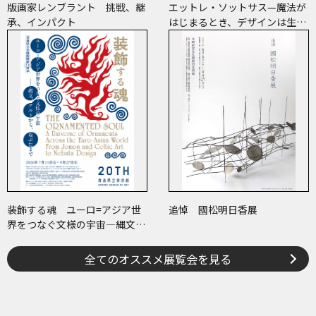
版画家レンブラント 挑戦、継
エットレ・ソットサス—魔法が
承、インパクト
はじまるとき、デザインは生ま
れる
装飾する魂 ユーロ=アジア世
追悼 國松明日香展
界をつなぐ文様の宇宙―縄文、
ケルトから、ねぶたまで
全てのオススメ展覧会を見る