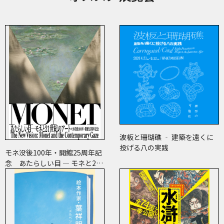
波板と珊瑚礁 ‐ 建築を遠くに
投げる八の実践
モネ没後100年・開館25周年記
念 あたらしい目 ― モネと21
世紀のアート