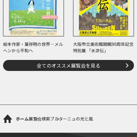
絵本作家・葉祥明の世界―メル
大阪市立美術館開館90周年記念
ヘンから平和へ
特別展 「水滸伝」
全てのオススメ展覧会を見る
ホーム
展覧会検索
ブルターニュの光と風