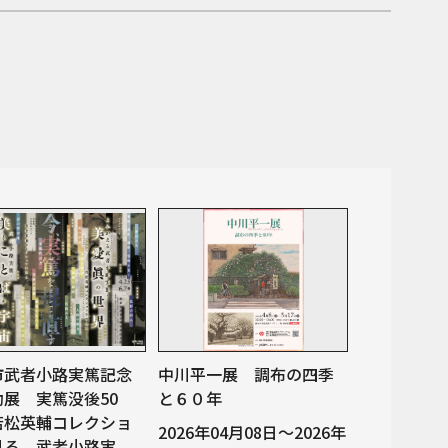
市武者小路実篤記念
中川平一展 調布の四季
動展 実篤没後50
と６０年
若松英輔コレクショ
2026年04月08日～2026年
見る 武者小路実