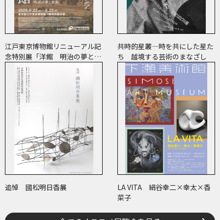
江戸東京博物館リニューアル記
共時的星叢―時を共にした星た
念特別展「洋館 明治の夢と挑
ち 越境する芸術のまなざし
戦」
追悼 國松明日香展
LA VITA 絹谷幸二×幸太×香
菜子