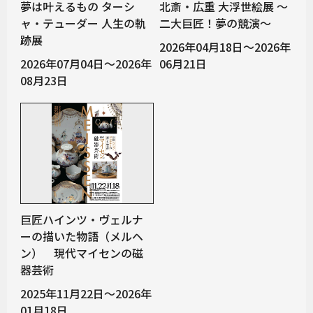
夢は叶えるもの ターシ
北斎・広重 大浮世絵展 ～
ャ・テューダー ⼈⽣の軌
二大巨匠！夢の競演～
跡展
2026年04月18日～2026年
2026年07月04日～2026年
06月21日
08月23日
巨匠ハインツ・ヴェルナ
ーの描いた物語（メルヘ
ン） 現代マイセンの磁
器芸術
2025年11月22日～2026年
01月18日