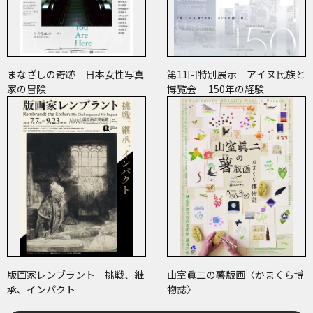
まなざしの奇跡 日本女性写真
第11回特別展示 アイヌ民族と
家の冒険
博覧会 ―150年の経験―
版画家レンブラント 挑戦、継
山室眞二の薯版画〈かまくら博
承、インパクト
物誌〉