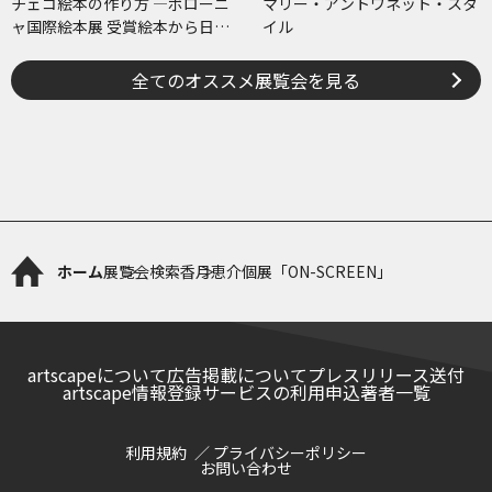
チェコ絵本の作り方 ―ボローニ
マリー・アントワネット・スタ
ャ国際絵本展 受賞絵本から日･
イル
チェコ共作のコミックまで―
全てのオススメ展覧会を見る
ホーム
展覧会検索
香月恵介個展「ON-SCREEN」
artscapeについて
広告掲載について
プレスリリース送付
artscape情報登録サービスの利用申込
著者一覧
利用規約
プライバシーポリシー
お問い合わせ