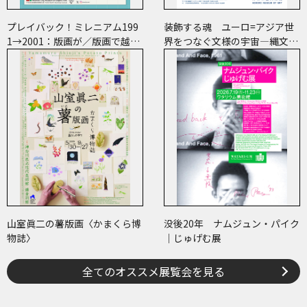
プレイバック！ミレニアム199
装飾する魂 ユーロ=アジア世
1→2001：版画が／版画で越え
界をつなぐ文様の宇宙―縄文、
た境界
ケルトから、ねぶたまで
山室眞二の薯版画〈かまくら博
没後20年 ナムジュン・パイク
物誌〉
｜じゅげむ展
全てのオススメ展覧会を見る