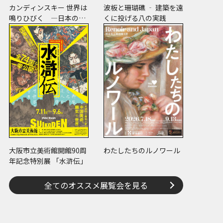
カンディンスキー 世界は
波板と珊瑚礁 ‐ 建築を遠
鳴りひびく ―日本のコ
くに投げる八の実践
レクションでたどる画業
と反響―
大阪市立美術館開館90周
わたしたちのルノワール
年記念特別展 「水滸伝」
全てのオススメ展覧会を見る