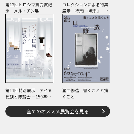
第12回ヒロシマ賞受賞記
コレクションによる特集
念 メル・チン展
展示 特集Ⅰ「戦争」 特
集Ⅱ「ヒノマル・イルミ
ネーション」
第11回特別展示 アイヌ
瀧口修造 書くことと描
民族と博覧会 ―150年の
くこと
経験―
全てのオススメ展覧会を見る