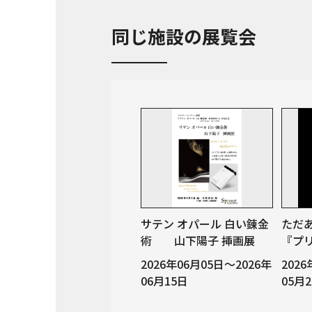
同じ施設の展覧会
サテン オパール 白い錬金
ただ
術 山下陽子 挿画展
『プ
2026年06月05日～2026年
202
06月15日
05月