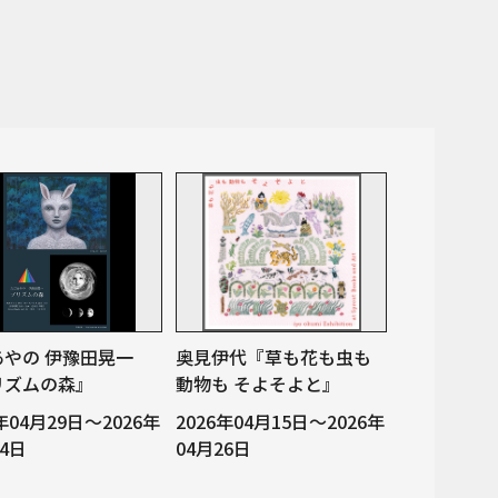
あやの 伊豫田晃一
奥見伊代『草も花も虫も
リズムの森』
動物も そよそよと』
6年04月29日～2026年
2026年04月15日～2026年
24日
04月26日