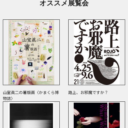
オススメ展覧会
山室眞二の薯版画〈かまくら博
路上、お邪魔ですか？
物誌〉