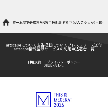
ホーム
展覧会検索
令和8年特別展 看脚下(かんきゃっか)－鵬雲
斎(ほううんさい)の軌跡－
artscapeについて
広告掲載について
プレスリリース送付
artscape情報登録サービスの利用申込
著者一覧
利用規約
プライバシーポリシー
お問い合わせ