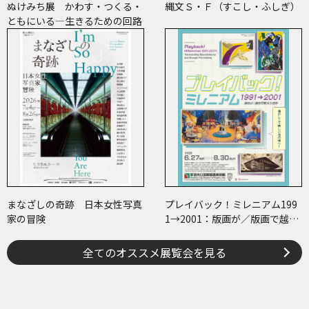
ぬけみち展 かわす・つくる・
縄文Ｓ・Ｆ（すこし・ふしぎ）
ともにいる―生きるための回路
まなざしの奇跡 日本女性写真
プレイバック！ミレニアム199
家の冒険
1→2001：版画が／版画で越え
た境界
全てのオススメ展覧会を見る