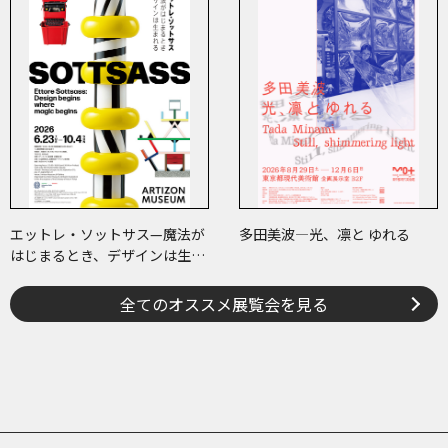
エットレ・ソットサス—魔法が
多田美波―光、凛と ゆれる
はじまるとき、デザインは生ま
れる
全てのオススメ展覧会を見る