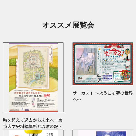
オススメ展覧会
サーカス！ ～ようこそ夢の世界
へ～
時を超えて過去から未来へ―東
京大学史料編纂所と琉球の記
録・絵図―