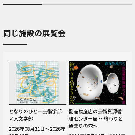
同じ施設の展覧会
となりのひと—芸術学部
副産物産店の芸術資源循
×人文学部
環センター展 〜終わりと
始まりの穴〜
2026年08月21日～2026年