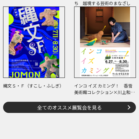
ち 越境する芸術のまなざし
縄文Ｓ・Ｆ（すこし・ふしぎ）
インコ イズ カミング！ 香雪
美術館コレクション×川上和歌
子 ～ピコ＆ピータといっしょ
に古美術鑑賞～
全てのオススメ展覧会を見る