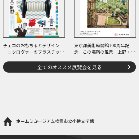
チェコのおもちゃとデザイン
東京都美術館開館100周年記
―ニクロヴァーのプラスチッ
念 この場所の風景―上野・大
ク・トイから現代作家のアート
牟田・ブエノスアイレス
まで―
全てのオススメ展覧会を見る
ホーム
ミュージアム検索
市立小樽文学館