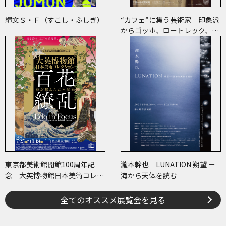
縄文Ｓ・Ｆ（すこし・ふしぎ）
“カフェ”に集う芸術家―印象派
からゴッホ、ロートレック、ピ
カソまで
東京都美術館開館100周年記
瀧本幹也 LUNATION 朔望 －
念 大英博物館日本美術コレク
海から天体を読む
ション 百花繚乱～海を越えた
江戸絵画
全てのオススメ展覧会を見る