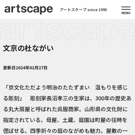
アートスケープ since 1995
文京の杜ながい
更新日
2024年02月27日
「京文化ただよう明治のたたずまい 温もりを感じ
る彫刻」 彫刻家長沼孝三の生家は、300年の歴史あ
る丸大扇屋と呼ばれた呉服商家。山形県の文化財に
指定されている。母屋、土蔵、庭園は町屋の往時を
偲ばせる。四季折々の庭のながめも魅力。屋敷の一