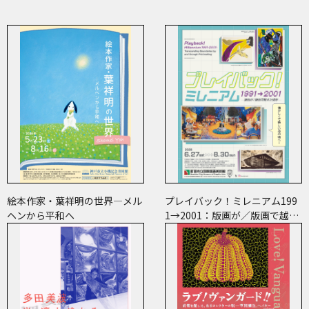
絵本作家・葉祥明の世界―メル
プレイバック！ミレニアム199
ヘンから平和へ
1→2001：版画が／版画で越え
た境界