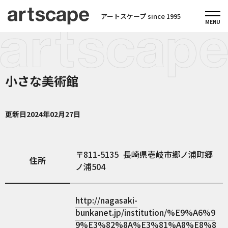
アートスケープ since 1995
小さな美術館
更新日
2024年02月27日
811-5135
長崎県壱岐市郷ノ浦町郷
住所
ノ浦504
http://nagasaki-
bunkanet.jp/institution/%E9%A6%9
9%E3%82%8A%E3%81%A8%E8%8