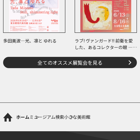
多田美波―光、凛と ゆれる
ラブ! ヴァンガード!! 前衛を愛
した、あるコレクターの眼 ―草
間彌生、ヘイター and more
全てのオススメ展覧会を見る
ホーム
ミュージアム検索
小さな美術館