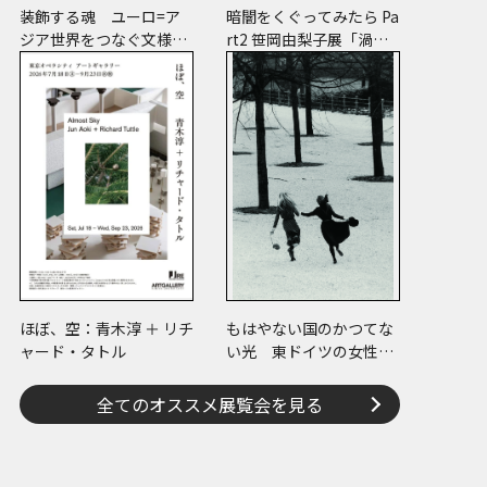
装飾する魂 ユーロ=ア
暗闇をくぐってみたら Pa
ジア世界をつなぐ文様の
rt2 笹岡由梨子展「渦
宇宙―縄文、ケルトか
巻」
ら、ねぶたまで
ほぼ、空：青木淳 ＋ リチ
もはやない国のかつてな
ャード・タトル
い光 東ドイツの女性写
真家たち
全てのオススメ展覧会を見る