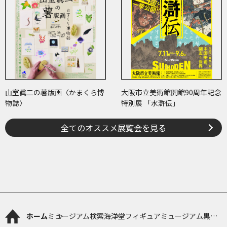
山室眞二の薯版画〈かまくら博
大阪市立美術館開館90周年記念
物誌〉
特別展 「水滸伝」
全てのオススメ展覧会を見る
ホーム
ミュージアム検索
海洋堂フィギュアミュージアム黒壁
龍遊館