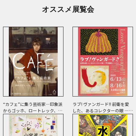
オススメ展覧会
“カフェ”に集う芸術家―印象派
ラブ! ヴァンガード!! 前衛を愛
からゴッホ、ロートレック、ピ
した、あるコレクターの眼 ―草
カソまで
間彌生、ヘイター and more