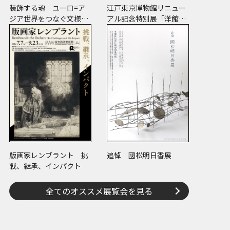
装飾する魂 ユーロ=ア
江戸東京博物館リニュー
ジア世界をつなぐ文様の
アル記念特別展「洋館
宇宙―縄文、ケルトか
明治の夢と挑戦」
ら、ねぶたまで
版画家レンブラント 挑
追悼 國松明日香展
戦、継承、インパクト
全てのオススメ展覧会を見る