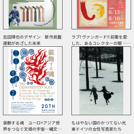
吉田璋也のデザイン 新作民藝
ラブ! ヴァンガード!! 前衛を愛
運動がめざした未来
した、あるコレクターの眼 ―草
間彌生、ヘイター and more
装飾する魂 ユーロ=アジア世
もはやない国のかつてない光
界をつなぐ文様の宇宙―縄文、
東ドイツの女性写真家たち