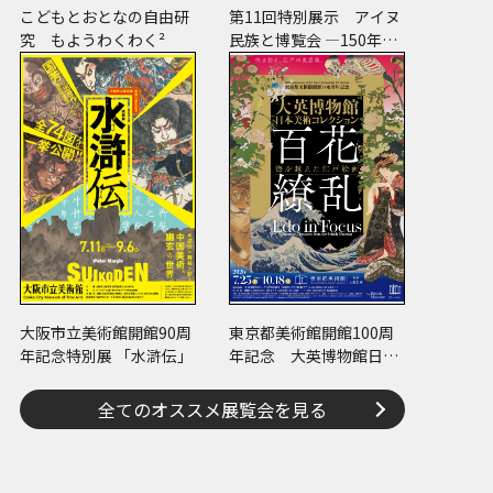
こどもとおとなの自由研
第11回特別展示 アイヌ
究 もようわくわく²
民族と博覧会 ―150年の
経験―
大阪市立美術館開館90周
東京都美術館開館100周
年記念特別展 「水滸伝」
年記念 大英博物館日本
美術コレクション 百花
繚乱～海を越えた江戸絵
全てのオススメ展覧会を見る
画