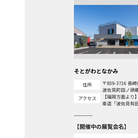
そとがわとなかみ
859-3716
長崎
住所
波佐見町田ノ頭郷2
【福岡方面より
アクセス
車道「波佐見有田
て、県道4号川棚
【長崎方面より
道「東彼杵IC」
経由波佐見方面へ