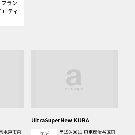
ーブラン
暖簾のかかった入り口があり
ピエ ティ
ます。 ※駐車場はございま
せん。近隣のコインパーキン
グをご利用ください。
UltraSuperNew KURA
県水戸市泉
150-0011
東京都渋谷区東
住所