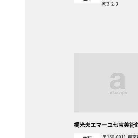
町3-2-3
梶光夫エマーユ七宝美術
150-0011
東京