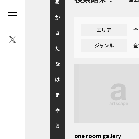
あ
か
エリア
全
さ
ジャンル
全
た
な
は
ま
や
ら
one room gallery