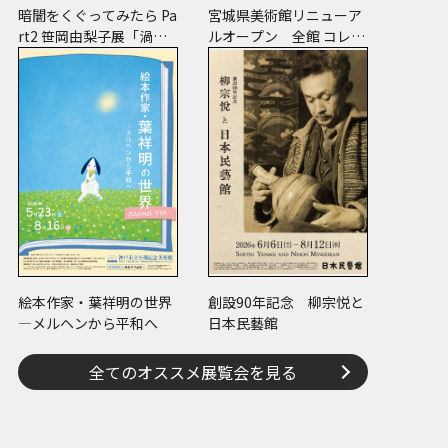
暗闇をくぐってみたら Pa
宮城県美術館リニューア
rt2 笹岡由梨子展「渦
ルオープン 全館 コレク
巻」
ションで魅せます 美術
の時代
絵本作家・葉祥明の世界
創設90年記念 柳宗悦と
―メルヘンから平和へ
日本民藝館
全てのオススメ展覧会を見る