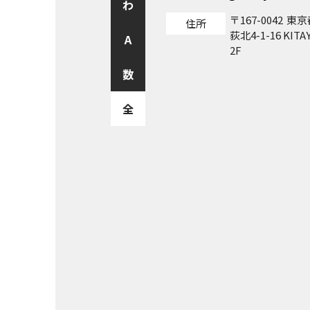
わ
167-0042
東京
住所
荻北4-1-16 KITA
A
2F
数
全