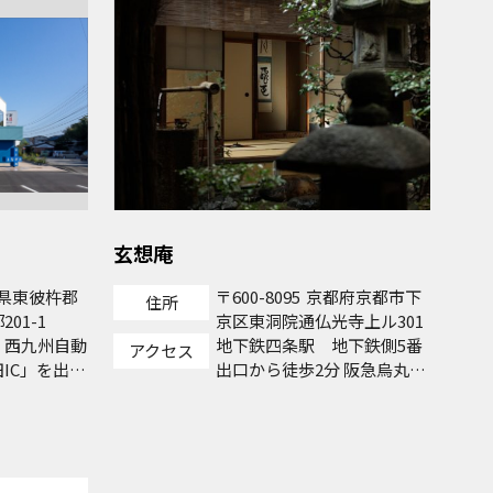
玄想庵
県東彼杵郡
600-8095
京都府京都市下
住所
01-1
京区東洞院通仏光寺上ル301
】西九州自動
地下鉄四条駅 地下鉄側5番
アクセス
IC」を出
出口から徒歩2分 阪急烏丸
方面へ約6分
駅 阪急側19番出口から徒
】九州自動車
歩4分 ※東洞院通仏光寺郵便
を出て、川棚
局の隣、「廣田紬株式会社」
約20分
の看板がかかった玄漆喰塗り
の町家です。 東洞院通りに