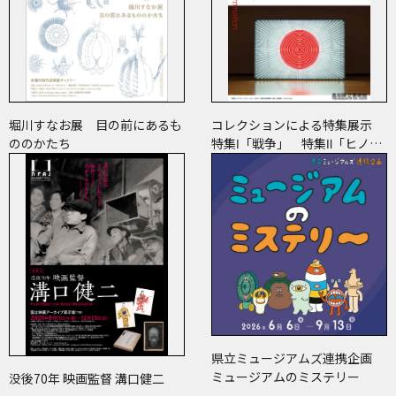
堀川すなお展 目の前にあるも
コレクションによる特集展示
ののかたち
特集Ⅰ「戦争」 特集Ⅱ「ヒノマ
ル・イルミネーション」
県立ミュージアムズ連携企画
ミュージアムのミステリー
没後70年 映画監督 溝口健二