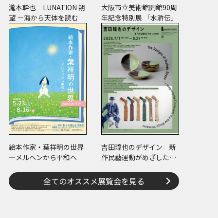
瀧本幹也 LUNATION 朔
大阪市立美術館開館90周
望 －海から天体を読む
年記念特別展 「水滸伝」
絵本作家・葉祥明の世界
吉田璋也のデザイン 新
―メルヘンから平和へ
作民藝運動がめざした未
来
全てのオススメ展覧会を見る