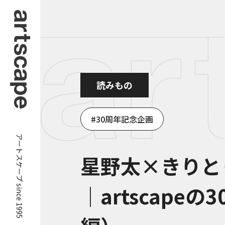
読みもの
30周年記念企画
アートスケープ since 1995
星野太×きりと
｜artscape