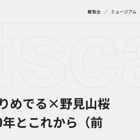
展覧会
ミュージアム
りめでる×野見山桜
の30年とこれから（前