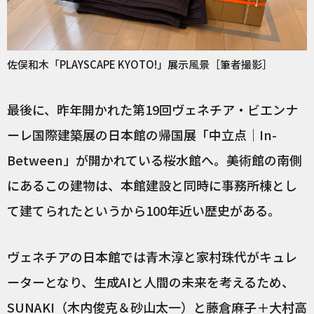
佐俣和木「PLAYSCAPE KYOTO!」展示風景［筆者撮影］
最後に、昨年開かれた第19回ヴェネチア・ビエンナ
ーレ国際建築展の日本館の帰国展「中立点｜In-
Between」が開かれている桜水館へ。美術館の南側
にあるこの建物は、本館建設と同時に事務所棟とし
て建てられたというから100年近い歴史がある。
ヴェネチアの日本館では青木淳と家村珠代がキュレ
ーターとなり、生成AIと人間の未来を考えるため、
SUNAKI（木内俊克＆砂山太一）と藤倉麻子＋大村高