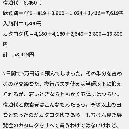
宿泊代＝6,460円
飲食費＝440＋819＋3,900＋1,024＋1,436＝7,619円
入館料＝1,800円
カタログ代＝4,180＋4,180＋2,640＋2,800＝13,800
円
計 58,319円
2日間で6万円近く飛んでしまった。その半分を占め
るのが交通費だ。夜行バスを使えば半額以下に抑え
られるが、若いときならともかく老体にはつらい。
宿泊代と飲食費はこんなもんだろう。予想以上の出
費となったのがカタログ代である。もちろん見た展
覧会のカタログをすべて買うわけではないけれど、