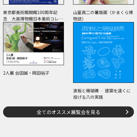
東京都美術館開館100周年記
山室眞二の薯版画〈かまくら博
念 大英博物館日本美術コレク
物誌〉
ション 百花繚乱～海を越えた
江戸絵画
2人展 会田誠・岡田裕子
波板と珊瑚礁 ‐ 建築を遠くに
投げる八の実践
全てのオススメ展覧会を見る