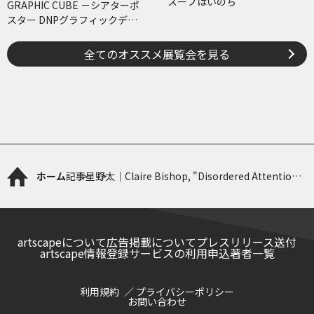
スープはいのち
GRAPHIC CUBE －シアターポ
スター DNPグラフィックデザ
イン・アーカイブより
全てのオススメ展覧会を見る
ホーム
記事
星野太｜Claire Bishop, "Disordered Attention:
How We Look at Art and Performance Today"
artscapeについて
広告掲載について
プレスリリース送付
artscape情報登録サービスの利用申込
著者一覧
利用規約
プライバシーポリシー
お問い合わせ