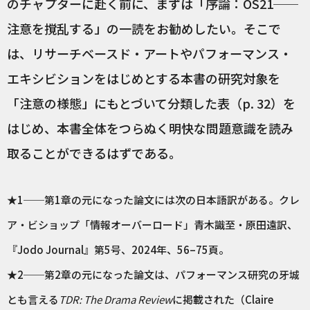
のチャプターに赴く前に、まずは「序論：OS21──
注意を撹乱する」の一読をお勧めしたい。そこで
は、リサーチベースド・アートやパフォーマンス・
エキシビションをはじめとする本書の研究対象を
「注意の様態」にもとづいて分類した表（p. 32）を
はじめ、本書全体をつらぬく明快な問題意識を読み
取ることができるはずである。
★1──第1章の元になった論文には次の日本語訳がある。クレ
ア・ビショップ「情報オーバーロード」青木識至・原田遠訳、
『Jodo Journal』第5号、2024年、56–75頁。
★2──第2章の元になった論文は、パフォーマンス研究の牙城
とも言える
TDR: The Drama Review
に掲載された（Claire