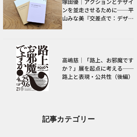
塚田優｜アクションとデザイ
ンを並走させるために──平
山みな美『交差点で：デザイ
ン、言語、経験』／前編
高嶋慈｜「路上、お邪魔です
か？」展を起点に考える──
路上と表現・公共性（後編）
記事カテゴリー