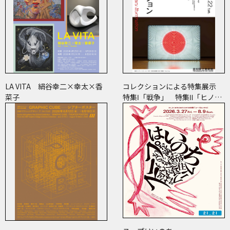
LA VITA 絹谷幸二×幸太×香
コレクションによる特集展示
菜子
特集Ⅰ「戦争」 特集Ⅱ「ヒノマ
ル・イルミネーション」