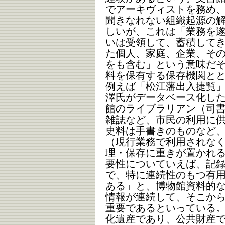
でアーキヴィストを務め
聞きなれない組織起源の
しいが、これは「業務を
いは受領して、蓄積して
た個人、家庭、企業、そ
をも含む」という意味だ
料を保有する保存機関と
例えば「松江藩出入捷覧
澤氏がデータベース化し
館のライブラリアン（司
雑誌など、市民の利用に
史料は手書きのものなど
（現行業務で利用されな
理・保存に重きが置かれ
要性についていえば、記
で、特に連続性のもつ有
ある」と、博物館資料的
情報が連続して、そこか
重要であるといっている
化遺産であり、公共財産