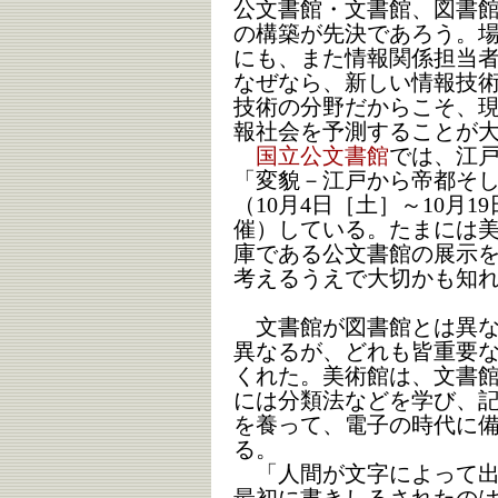
公文書館・文書館、図書
の構築が先決であろう。
にも、また情報関係担当
なぜなら、新しい情報技
技術の分野だからこそ、
報社会を予測することが
国立公文書館
では、江戸
「変貌－江戸から帝都そ
（10月4日［土］～10月
催）している。たまには
庫である公文書館の展示
考えるうえで大切かも知
文書館が図書館とは異な
異なるが、どれも皆重要
くれた。美術館は、文書
には分類法などを学び、
を養って、電子の時代に
る。
「人間が文字によって出