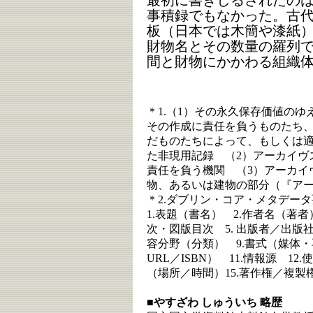
最初に書きしるされたの
事積録でもなかった。古
板（日本では木簡や漆紙
財物名とその数量の羅列
間と財物にかかわる組織
＊1.（1）その永久保存価値の
その作成に責任を負うものたち
だものたちによって、もしくは
た非現用記録 （2）アーカイヴ
責任を負う機関 （3）アーカイ
物、あるいは建物の部分（『アーカイ
＊2.ダブリン・コア・メタデー
1.表題（書名） 2.作者名（著者
次・図版目次 5. 出版者／出版社
容分野（分類） 9.書式（媒体・
URL／ISBN） 11.情報源 12
（場所／時間）15.著作権／複製
■やすざわ しゅういち 略歴