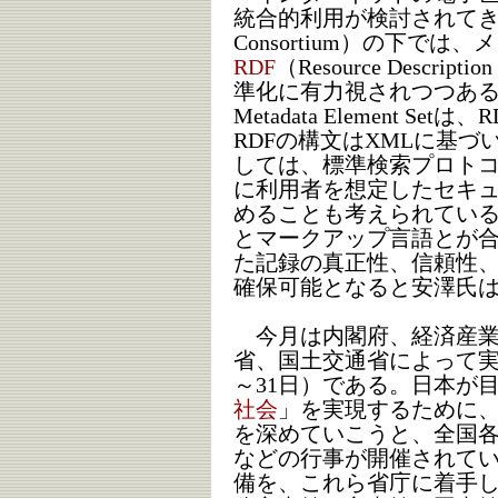
統合的利用が検討されて
Consortium）の下で
RDF
（Resource Descri
準化に有力視されつつあるメタデ
Metadata Element 
RDFの構文はXMLに基
しては、標準検索プロト
に利用者を想定したセキ
めることも考えられてい
とマークアップ言語とが
た記録の真正性、信頼性
確保可能となると安澤氏
今月は内閣府、経済産業
省、国土交通省によって
～31日）である。日本が
社会
」を実現するために
を深めていこうと、全国
などの行事が開催されて
備を、これら省庁に着手