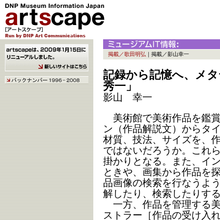
掲載／歌田明弘
｜掲載／影山幸一
記録から記憶へ、メタ
秀一」
影山 幸一
美術館で美術作品を鑑賞
ン（作品解説文）からタ
材質、技法、サイズを、
ではないだろうか。これ
掛かりとなる。また、イ
ときや、画集から作品を
品画像の検索を行なうよ
解したり、検索したりす
一方、作品を管理する美
ストラー［作品の受け入