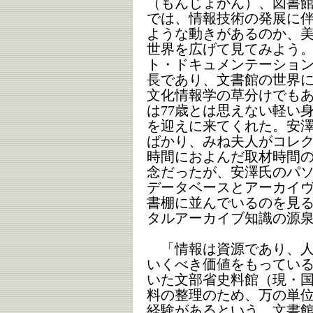
（もんじょかん）、図書
では、情報技術の発展に
ような動きがあるのか、
世界を広げて見てみよう
ト・ドキュメンテーショ
長であり、文書館の世界
文化情報学の草分けでも
は77歳とは思えない軽い
を迎えに来てくれた。安
ばかり、みね夫人がコレク
時間におよんだ取材時間
念だったが、安澤氏のパ
データベースとアーカイヴズ
書棚に並んでいるのを見
タルアーカイブ知識の源
「情報は資源であり、人
いくべき価値をもってい
いた文部省史料館（現・
料の整理のため、万の単
経験があるという。文書