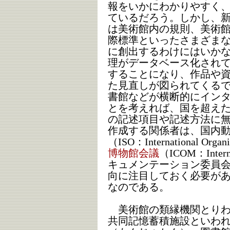
報をいかにわかりやすく
ているだろう。しかし、
は美術館内の規則、美術
際標準といったさまざま
に創出するわけにはいか
理がデータベース化され
することになり、作品や
た見直しが図られてくる
書館などが横断的にイン
とを考えれば、国を超え
の記述項目や記述方法に
作成する関係者は、国内
（ISO：International Organi
博物館会議
（ICOM：Interna
キュメンテーション委員会
向に注目しておく必要が
なのである。
美術館の類縁機関とりわ
共同記憶蓄積施設といわ