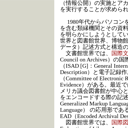
（情報公開）の実施とア
を実行することが求めら
1980年代からパソコン
を含む類縁機関とその資
を明らかにしようとして
世界と図書館世界、博物
データ）記述方式と構造
文書館世界では、
国際
Council on Archiv
（ISAD [G]：General Internat
Description）と電子
（Committee of Electronic R
Evidence）がある。最近
メリカ議会図書館が中心
をエンコードする際の記述規則
Generalized Markup Lang
Language） の応用形
EAD（Encoded Archiva
図書館世界では、
国際