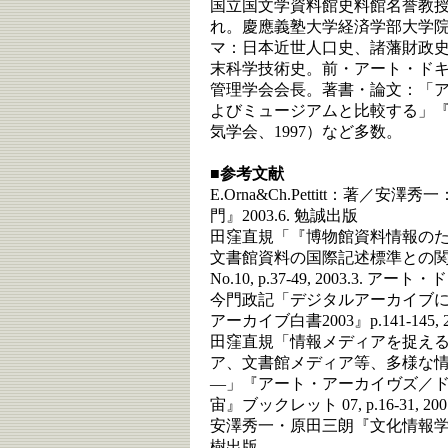
国立国文学資料館史料館名誉教授
れ。慶應義塾大学経済学部大学
マ：日本近世人口史、諸藩財政
末科学技術史。前・アート・ド
管理学会会長。著書・論文：「
よびミュージアムと比較する」『電気
気学会、1997）など多数。
■参考文献
E.Orna&Ch.Pettitt：著
門』2003.6. 勉誠出版
田窪直規「『博物館資料情報の
文書館資料の国際記述標準との
No.10, p.37-49, 2003.3
今門政記「デジタルアーカイブ
アーカイブ白書2003』p.141-145
田窪直規「情報メディアを捉え
ア、文書館メディア等、多様な
―」『アート・アーカイヴズ／
宙』ブックレット 07, p.16-31,
安澤秀一・原田三朗『文化情報学―人
樹出版