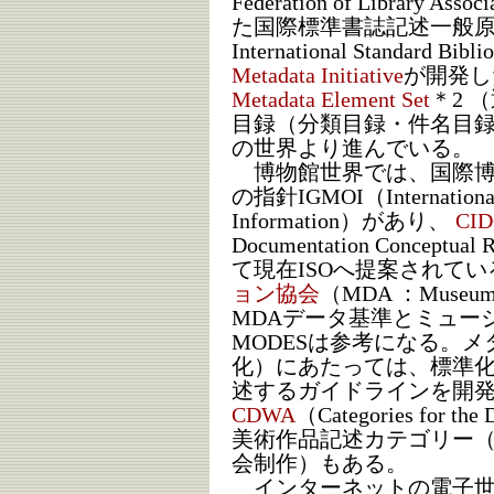
Federation of Library Ass
た国際標準書誌記述一般原則（I
International Standard Bibl
Metadata Initiative
が開発し
Metadata Element Set
＊2 
目録（分類目録・件名目
の世界より進んでいる。
博物館世界では、国際博
の指針IGMOI（International G
Information）があり、
CI
Documentation Concept
て現在ISOへ提案されて
ョン協会
（MDA ：Museum D
MDAデータ基準とミュー
MODESは参考になる。メ
化）にあたっては、標準
述するガイドラインを開
CDWA
（Categories for the
美術作品記述カテゴリー
会制作）もある。
インターネットの電子世