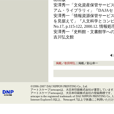
安澤秀一「文化資産保管サービ
アム・ライブラリィ」『DAJAセミナ
安澤秀一「情報資源保管サービ
を見据えて」『人文科学とコンピュ
No.17, p.115-122, 2000.12. 情
安澤秀一『史料館・文書館学への道
吉川弘文館
掲載／歌田明弘
｜掲載／影山幸一
©1996-2007 DAI NIPPON PRINTING Co., Ltd.
アートスケープ/artscapeは、大日本印刷株式会社が運営しています
アートスケープ/artscapeは、大日本印刷株式会社の登録商標です。
artscape is the registered trademark of DAI NIPPON PRINTING Co., L
Internet Explorer5.0以上、Netscape4.7以上で快適にご利用いた