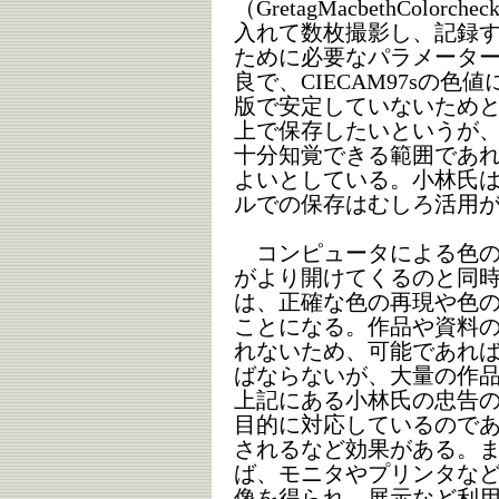
（GretagMacbethColo
入れて数枚撮影し、記録する
ために必要なパラメータ
良で、CIECAM97sの
版で安定していないためと
上で保存したいというが
十分知覚できる範囲であ
よいとしている。小林氏
ルでの保存はむしろ活用
コンピュータによる色の
がより開けてくるのと同
は、正確な色の再現や色
ことになる。作品や資料
れないため、可能であれ
ばならないが、大量の作
上記にある小林氏の忠告
目的に対応しているので
されるなど効果がある。
ば、モニタやプリンタな
像を得られ、展示など利