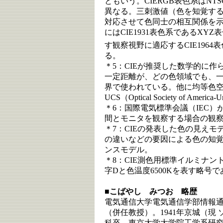
ともいう。CIERGB表色系はNTS
異なる。三刺激値（色を知覚する3
対応させて色同士の相互関係を示す
にはCIE1931表色系であるXYZ
す観察視野に適応するCIE1964
る。
＊5：CIEが推奨した数学的に
一定距離が、どの色領域でも、
界で使われている。他に均等色空間に
UCS（Optical Society of America
＊6：国際電気標準会議（IEC）
間とモニタを観察する場合の観察
＊7：CIEの発表した色の見え
の違いなどの要因による色の知
ンスモデル。
＊8：CIE測色用標準イルミナント
字Dと色温度6500Kを表す略号で
■こばやし みつお 略歴
電気通信大学電気通信学部情報
（併任教授）。1941年京城（現
科卒、東京大学大学院工学系研