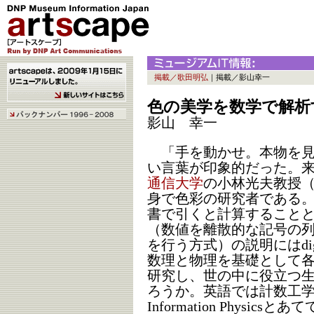
掲載／歌田明弘
｜掲載／影山幸一
色の美学を数学で解析
影山 幸一
「手を動かせ。本物を見
い言葉が印象的だった。
通信大学
の小林光夫教授
身で色彩の研究者である
書で引くと計算すること
（数値を離散的な記号の
を行う方式）の説明にはdi
数理と物理を基礎として
研究し、世の中に役立つ
ろうか。英語では計数工学をMathem
Information Phys