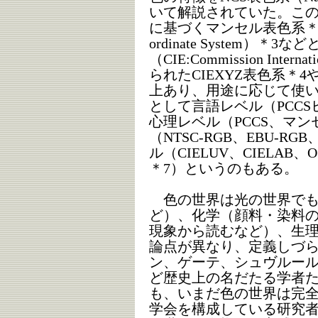
いて解説されていた。こ
に基づくマンセル表色系＊2やPCCS
ordinate System）＊
（CIE:Commission Interna
られたCIEXYZ表色系＊4や
上あり、用途に応じて使
として言語レベル（PCCS
心理レベル（PCCS、マン
（NTSC-RGB、EBU-R
ル（CIELUV、CIELAB、OS
＊7）というのもある。
色の世界は光の世界でも
ど）、化学（顔料・染料
現象から読むなど）、生
論点が異なり、定義しづ
ン、ゲーテ、シュヴルー
ど歴史上の名だたる学者
も、いまだ色の世界は完
学会を構成している研究