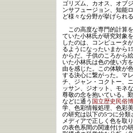
ゴリズム、カオス、オブ
ンサフュージョン、知能
ど様々な分野が挙げられ
この高度な専門的計算を
ていた小林氏が研究対象
したのは、コンピュータ
るようになったいまから1
からだ。子供のころから
いた小林氏は色の使い方
由を感じた。この体験が
する決心に繋がった。マ
チ、ジャン・コクトー、
ッサン、ジオット、モネ
尊敬の念を抱いている。
などに通う
国立歴史民俗
学、色彩情報処理、色彩
の研究は以下の5つに分類さ
メディアで正しく色を取り
の表色系間の関連付けの研