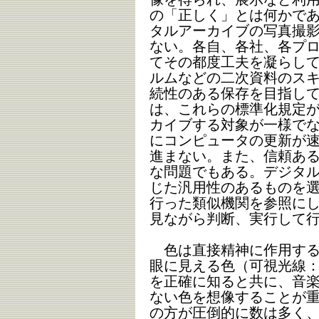
の「正しく」とは何かで
タルアーカイブの写真撮
ない。各自、各社、各プ
てその都度工夫を凝らし
ルムなどの二次資料のス
続性のある保存を目指し
は、これらの標準化規定
カイブする対象が一様で
にコンピュータの更新が
進まない。また、信頼あ
な問題でもある。デジタ
じた汎用性のあるものを
行った類似機関を参照に
見ながら判断、実行して
色は直接精神に作用する
眼に見える色（可視光線：波
を正確に知ると共に、音
ない色を想像することが
の方が圧倒的に数は多く