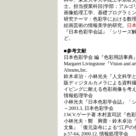
士。担当授業科目[学部：アルゴ
画像処理工学、基礎プログラミン
研究テーマ：色彩学における数
絵画芸術の情報美学的研究。
日
『日本色彩学会誌』「シリーズ解説 
ど。
■参考文献
日本色彩学会 編『色彩用語事典』20
Margaret Livingstone『Vision and art
Abrams,Inc.
鈴木卓治・小林光夫『人文科学
販ディジタルカメラによる資料
イビングに耐える色彩画像を考える―」Vol.2
情報処理学会
小林光夫『日本色彩学会誌』「シリー
～2003.3, 日本色彩学会
J.W.V.ゲーテ著 木村直司訳『色彩論
小林光夫・鄭 興蕾・鈴木卓治
文集』「復元染布による“江戸の色”の計
p.57-64, 2000.12. 情報処理学会