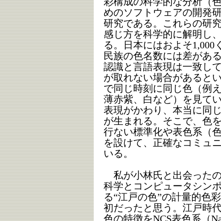
彩構成の科学的な分析（色
めのソフトウェアの開発研
研究である。これらの研
感じ方を科学的に解明し
る。日本にはおよそ1,00
民族の色名数には差があ
認識と言語表現は一致し
が取れない場合があると
で同じ時刻に同じ色（例
薄赤紫、白など）を見て
表現がかわり、本当に同
が生まれる。そこで、色
行ない標準化や表色系（
を設けて、正確なコミュ
いる。
私が小林氏と出会ったのは
科学とコンピュータシン
る“江戸の色”の計量的色
初だったと思う。江戸時
色の特徴をNCS表色系（Natur