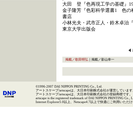
大田 登『色再現工学の基礎』1997
金子隆芳『色彩科学選書1 色の科学
書店
小林光夫・武市正人・鈴木卓治『UN
東京大学出版会
掲載／歌田明弘
｜掲載／影山幸一
©1996-2007 DAI NIPPON PRINTING Co., Ltd.
アートスケープ/artscapeは、大日本印刷株式会社が運営しています
アートスケープ/artscapeは、大日本印刷株式会社の登録商標です。
artscape is the registered trademark of DAI NIPPON PRINTING Co., L
Internet Explorer5.0以上、Netscape4.7以上で快適にご利用いた