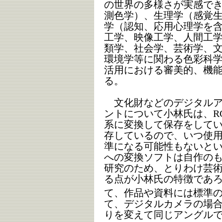
の世界の多様さが実感で
測色学）、生理学（感覚
学（認知、応用心理学を
工学、映像工学、人間工
類学、社会学、芸術学、
環境学等に関わる色彩科
活用における審美的、機
る。
文化財などのデジタルア
ントについて小林氏は、RG
系に変換して保存をしてい
存しているので、いつ使
準になる可能性もないとい
への変換ソフトは自作の
研究のため、とりわけ芸
る点が小林氏の特徴であ
て、作品や資料には標準の
て、デジタルカメラの場
りを変えて同じアングル