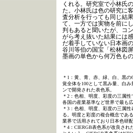
くれる。研究室で小林氏
た。小林氏は色の研究に
査分析を行っても同じ結
て、一方では実物を前に
判もあると聞いたが、コ
がら考え抜いた結果には
だ着手していない日本画
谷川等伯の国宝「松林図
墨画の単色から何万色も
＊1：黄、青、赤、緑、白、黒の
覚全体を100として黒み量、白
ンで開発された表色系。
＊2：色相、明度、彩度の三属性
各国の産業基準など世界で最も
＊3：色相、明度、彩度の三属性
る。明度と彩度の複合概念であ
業界で活用されており日本色研
＊4：CIERGB表色系が改良され