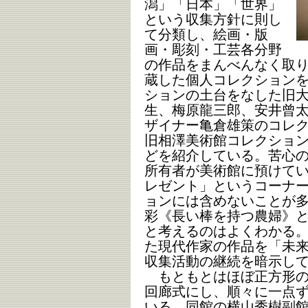
潟」「日本」「世界」
という収集方針に則し
て分類し、絵画・版
画・彫刻・工芸各分野
の作品をまんべんなく取
蔵した個人コレクション
ションの土台をなした旧
生、梅原龍三郎、安井曾
ザイナー亀倉雄策のコレ
旧相澤美術館コレクショ
どを紹介している。苦心
所有者が美術館に預けて
レゼント」というコーナ
ョンには含めないことが
彩《長い棒を持つ農婦》
と考えるのはよくわかる
た現代作家の作品を「未
収集活動の継続を暗示し
もともとはほぼ正方形の
回廊式にし、順々に一点
いる。同館の横山秀樹副