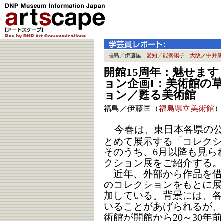
福島／伊藤匡｜
愛知／能勢陽子
｜
大阪／中井
開館15周年：魅せま
ョン企画I：美術館の草
ョン／甦る美術館
福島／伊藤匡（
福島県立美術館
今春は、東日本各県の
とめて展示する「コレク
そのうち、6月以降も見ら
クション展をご紹介する
近年、外部から作品を借
のコレクションをもとに
加している。背景には、
いることがあげられるが
術館が開館から20～30