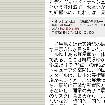
とデイヴィッド・ナッシ
という好対照で、お互い
た細部へのこだわりは、
●コレクション企画I：美術館の草創期──1
会期：2008年4月27日（日）～6月29日（
会場：
栃木県立美術館
宇都宮市桜4-2-7／Tel.028-621-3566
群馬県立近代美術館の展示
な展示方法が目を引いた。
トル以上ある展示室で、作
である。ここは群馬県ゆ
部屋だけで170点もの作
トキューブの空間に、19
スタイルは、日本の美術
場からいうと、この展示
ら、事前に正確な配置図
らないし、通常の高さに
のリスクは高まるから、
ないなど、時間と手間と