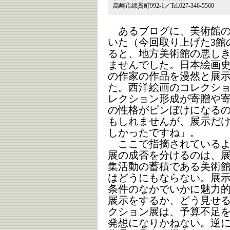
高崎市綿貫町992-1／Tel.027-346-5560
あるブログに、美術館の
いた（今回取り上げた3館
ると、地方美術館の悪し
ませんでした。日本絵画
の作家の作品を漫然と展
た。西洋絵画のコレクシ
レクション形成が寄贈や
の性格がピンぼけになる
もしれませんが、展示だ
しかったですね」。
ここで指摘されているよ
展の成否を分けるのは、
集活動の蓄積である美術
はどうにもならない。展
条件のなかでいかに魅力
展示をするか、どう見せ
クション展は、予算不足
発想になりかねない。逆