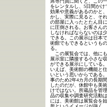
席専門員に聞くと、この
をレンタルし、5日間かけ
効果や意義があるのかと
かし、実際に見ると、そ
の部屋に入ったとたん目
に圧倒される。お客さんの
しなければならないのは
できる。この展示は日本
術館でもできるというも
る。
この展覧会では、他にも
展示室に隣接する小さな
ができる展示にしている
いえば、美術館の機能と
いという思いからである
事のため2年4カ月の長期
したのだが、休館中も美
けではない。所蔵品を管
品の収集や調査研究活動
には、美術館は展覧会を
所というイメージが強く