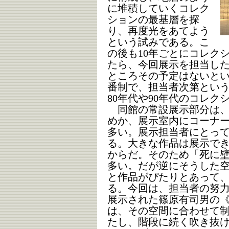
に堆積していくコレク
ションの最基層を探
り、再度光をあてよう
という試みである。こ
の後も10年ごとにコレク
たら、今回展示を担当し
ところその予定はないと
番制で、担当者次第とい
80年代や90年代のコレ
同館の常設展示部分は、
めか、展示室内にコーナ
多い。展示担当者にとっ
る。大きな作品は展示で
からだ。そのため「死に
多い。だが逆にそうした
と作品がぴたりとあって
る。今回は、担当者の努
展示された篠原有司男の
は、その空間に合わせて
たし、階段に続く吹き抜