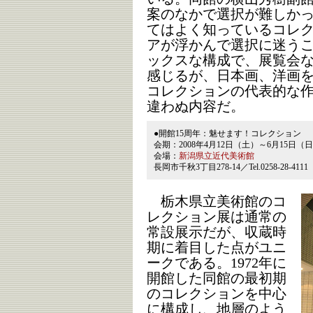
案のなかで選択が難しか
てはよく知っているコレ
アが浮かんで選択に迷う
ックスな構成で、展覧会
感じるが、日本画、洋画
コレクションの代表的な
違わぬ内容だ。
●開館15周年：魅せます！コレクション
会期：2008年4月12日（土）～6月15日（
会場：
新潟県立近代美術館
長岡市千秋3丁目278-14／Tel.0258-28-4111
栃木県立美術館のコ
レクション展は通常の
常設展示だが、収蔵時
期に着目した点がユニ
ークである。1972年に
開館した同館の最初期
のコレクションを中心
に構成し、地層のよう