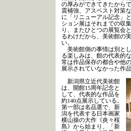
の厚みができてきたから
震補強、アスベスト対策
に「リニューアル記念」
ション展はそれまでの収
り、またひとつの展覧会
るわけだから、美術館の
い。
美術館側の事情は別とし
る楽しみは、館の代表的
常は作品保存の都合や他
展示されていなかった作
新潟県立近代美術館
は、開館15周年記念と
して、代表的な作品を
約140点展示している。
第一部は名品選で、新
潟を代表する日本画家
横山操の大作《炎々桜
島》から始まり、「新