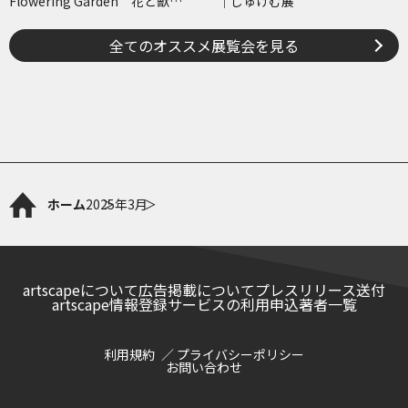
Flowering Garden 花と獣
｜じゅげむ展
いろとかたち
全てのオススメ展覧会を見る
ホーム
2025年
3月
artscapeについて
広告掲載について
プレスリリース送付
artscape情報登録サービスの利用申込
著者一覧
利用規約
プライバシーポリシー
お問い合わせ