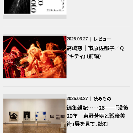
レビュー
2025.03.27
高嶋慈｜市原佐都子／Q
『キティ』（前編）
読みもの
2025.03.27
編集雑記……26──「没後
20年 東野芳明と戦後美
術」展を見て、読む