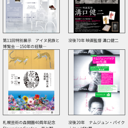
第11回特別展示 アイヌ民族と
没後70年 映画監督 溝口健二
博覧会 ―150年の経験―
札幌芸術の森開園40周年記念
没後20年 ナムジュン・パイク