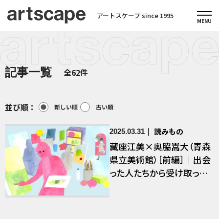
アートスケープ since 1995
記事一覧
全62件
並び順：
新しい順
古い順
読みもの
2025.03.31
藏座江美×奥脇嵩大（青森
県立美術館）［前編］｜出会
った人たちから受け取った、
歴史からこぼれてしまうも
のを共有する──もしも
し、キュレーター？第10回