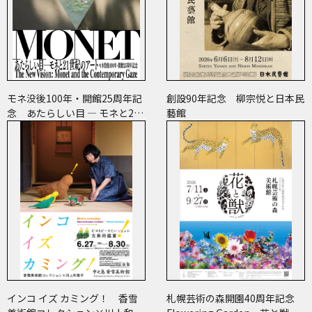
モネ没後100年・開館25周年記
創設90年記念 柳宗悦と日本民
念 あたらしい目 ― モネと21
藝館
世紀のアート
インコ イズ カミング！ 香雪
札幌芸術の森開園40周年記念