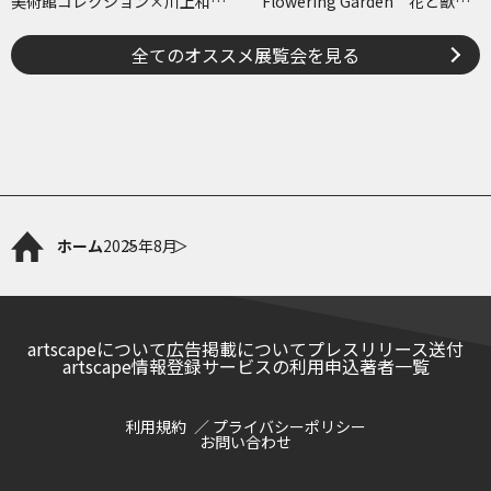
美術館コレクション×川上和歌
Flowering Garden 花と獣
子 ～ピコ＆ピータといっしょ
いろとかたち
に古美術鑑賞～
全てのオススメ展覧会を見る
ホーム
2025年
8月
artscapeについて
広告掲載について
プレスリリース送付
artscape情報登録サービスの利用申込
著者一覧
利用規約
プライバシーポリシー
お問い合わせ