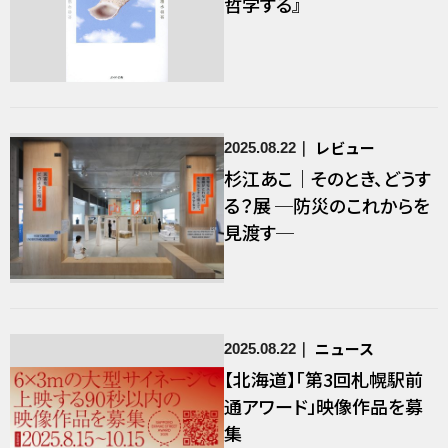
哲学する』
レビュー
2025.08.22
杉江あこ｜そのとき、どうす
る？展 ─防災のこれからを
見渡す─
ニュース
2025.08.22
【北海道】「第3回札幌駅前
通アワード」映像作品を募
集