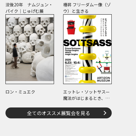
没後20年 ナムジュン・
椿昇 フリーダムー像（ゾ
パイク｜じゅげむ展
ウ）と生きる
エ・ロマエ』 © ヤマザキマリ／KADOKAWA
ロン・ミュエク
エットレ・ソットサス—
魔法がはじまるとき、デ
ザインは生まれる
全てのオススメ展覧会を見る