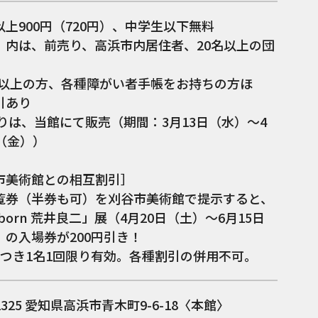
上900円（720円）、中学生以下無料
）内は、前売り、高浜市内居住者、20名以上の団
5歳以上の方、各種障がい者手帳をお持ちの方ほ
引あり
売りは、当館にて販売（期間：3月13日（水）～4
（金））
市美術館との相互割引］
覧券（半券も可）を刈谷市美術館で提示すると、
 born 荒井良二」展（4月20日（土）～6月15日
）の入場券が200円引き！
につき1名1回限り有効。各種割引の併用不可。
1325
愛知県高浜市青木町9-6-18〈本館〉