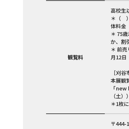
高校生以
＊（ 
体料金
＊ 7
か、割
＊ 前
観覧料
月12日
［刈谷
本展観
「new
（土）
＊1枚
444-