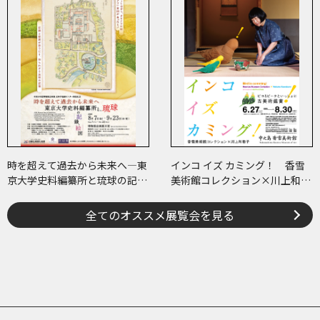
時を超えて過去から未来へ―東
インコ イズ カミング！ 香雪
京大学史料編纂所と琉球の記
美術館コレクション×川上和歌
録・絵図―
子 ～ピコ＆ピータといっしょ
に古美術鑑賞～
全てのオススメ展覧会を見る