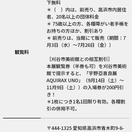
下無料
＊（ ）内は、前売り、高浜市内居住
者、20名以上の団体料金
＊ 75歳以上の方、各種障がい者手帳を
お持ちの方ほか、割引あり
＊ 前売りは、当館にて販売（期間：7
月3日（水）～7月26日（金））
観覧料
［刈谷市美術館との相互割引］
本展観覧券（半券も可）を刈谷市美術
館で提示すると、「宇野亞喜良展
AQUIRAX UNO」（9月14日（土）～
11月9日（土））の入場券が200円引
き！
＊1枚につき1名1回限り有効。各種割
引の併用不可。
444-1325
愛知県高浜市青木町9-6-