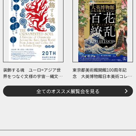
装飾する魂 ユーロ=アジア世
東京都美術館開館100周年記
界をつなぐ文様の宇宙―縄文、
念 大英博物館日本美術コレク
ケルトから、ねぶたまで
ション 百花繚乱～海を越えた
江戸絵画
全てのオススメ展覧会を見る