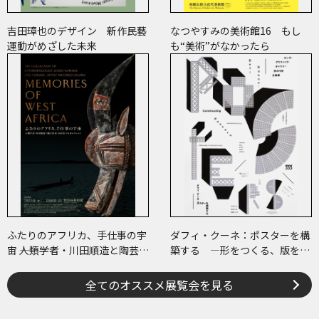
吉田璋也のデザイン 新作民藝
なつやすみの美術館16 もし
運動がめざした未来
も“美術”がなかったら
ふたりのアフリカ、手仕事の宇
ダフィ・クーネ：ポスターを構
宙 ――人類学者・川田順造と陶芸作
築する ―形をつくる、版をつ
家・小川待子のコレクション
くる、表現をつくる―
全てのオススメ展覧会を見る