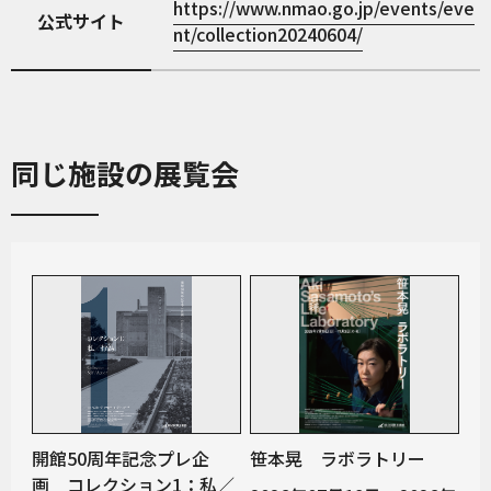
https://www.nmao.go.jp/events/eve
公式サイト
nt/collection20240604/
同じ施設の展覧会
開館50周年記念プレ企
笹本晃 ラボラトリー
画 コレクション1：私／