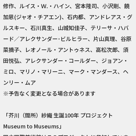
修作、ルイス・Ｗ.・ハイン、宮本隆司、小沢剛、饒
加恩(ジャオ・チアエン)、石内都、アンドレアス・グ
ルスキー、石川真生、山城知佳子、テリーサ・ハバ
ード／アレクサンダー･ビルヒラー、片山真理、谷原
菜摘子、レオノール・アントゥネス、高松次郎、須
田悦弘、アレクサンダー・コールダー、ジョアン・
ミロ、マリノ・マリーニ、マーク・マンダース、ヘ
ンリー・ムア
※予告なく変更となる場合があります
「芥川（間所）紗織 生誕100年 プロジェクト
Museum to Museums」