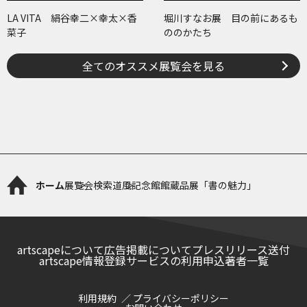
LA VITA 絹谷幸二×幸太×香
堀川すなお展 目の前にあるも
菜子
ののかたち
全てのオススメ展覧会を見る
ホーム
展覧会検索
道風記念館館蔵品展「書の魅力」
artscapeについて
広告掲載について
プレスリリース送付
artscape情報登録サービスの利用申込
著者一覧
利用規約
プライバシーポリシー