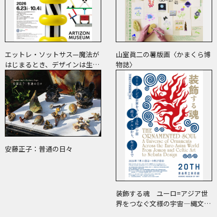
エットレ・ソットサス—魔法が
山室眞二の薯版画〈かまくら博
はじまるとき、デザインは生ま
物誌〉
れる
安藤正子：普通の日々
装飾する魂 ユーロ=アジア世
界をつなぐ文様の宇宙―縄文、
ケルトから、ねぶたまで