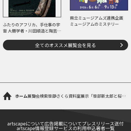
県立ミュージアムズ連携企画
ミュージアムのミステリー
ふたりのアフリカ、手仕事の宇
宙 ――人類学者・川田順造と陶芸作
家・小川待子のコレクション
全てのオススメ展覧会を見る
ホーム
展覧会検索
笹部さくら資料室展示「笹部新太郎と桜の
まち・西宮」
artscapeについて
広告掲載について
プレスリリース送付
artscape情報登録サービスの利用申込
著者一覧