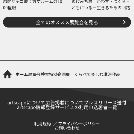
風間サチコ展：方丈ルームの10
ぬけみち展 かわす・つくる・
00里眼
ともにいる―生きるための回路
全てのオススメ展覧会を見る
ホーム
展覧会検索
特別企画展 くらべて楽しむ琳派作品
artscapeについて
広告掲載について
プレスリリース送付
artscape情報登録サービスの利用申込
著者一覧
利用規約
プライバシーポリシー
お問い合わせ