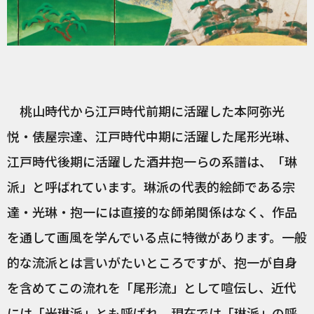
桃山時代から江戸時代前期に活躍した本阿弥光
悦・俵屋宗達、江戸時代中期に活躍した尾形光琳、
江戸時代後期に活躍した酒井抱一らの系譜は、「琳
派」と呼ばれています。琳派の代表的絵師である宗
達・光琳・抱一には直接的な師弟関係はなく、作品
を通して画風を学んでいる点に特徴があります。一般
的な流派とは言いがたいところですが、抱一が自身
を含めてこの流れを「尾形流」として喧伝し、近代
には「光琳派」とも呼ばれ、現在では「琳派」の呼