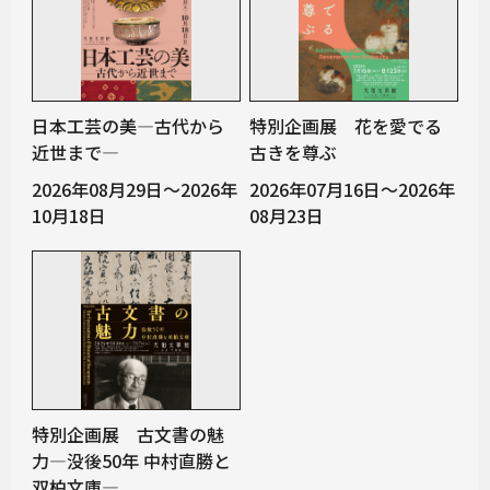
日本工芸の美―古代から
特別企画展 花を愛でる
近世まで―
古きを尊ぶ
2026年08月29日～2026年
2026年07月16日～2026年
10月18日
08月23日
特別企画展 古文書の魅
力―没後50年 中村直勝と
双柏文庫―