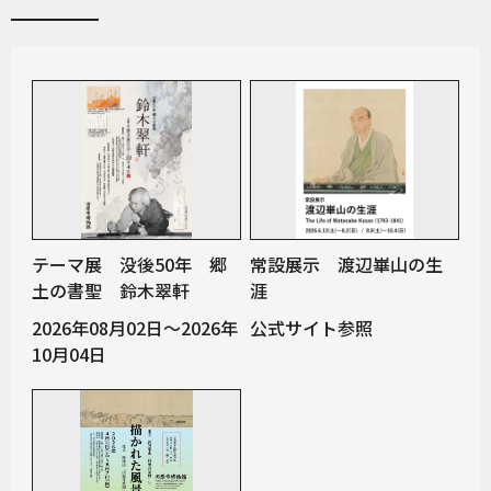
テーマ展 没後50年 郷
常設展示 渡辺崋山の生
土の書聖 鈴木翠軒
涯
2026年08月02日～2026年
公式サイト参照
10月04日