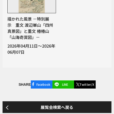
描かれた風景 －特別展
示 重文 渡辺崋山「四州
真景図」と重文 椿椿山
「山海奇賞図」－
2026年04月11日～2026年
06月07日
Facebook
LINE
Twitter/X
SHARE
展覧会検索へ戻る