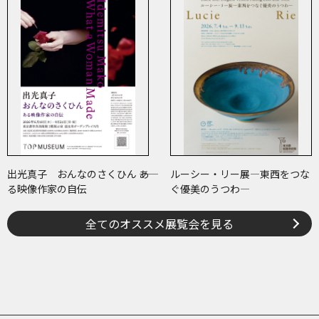
出光真子 おんなのさくひん ――あ
ルーシー・リー展―東西をつな
る映像作家の自伝
ぐ優美のうつわ―
全てのオススメ展覧会を見る