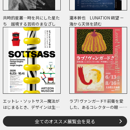
共時的星叢―時を共にした星た
瀧本幹也 LUNATION 朔望 －
ち 越境する芸術のまなざし
海から天体を読む
エットレ・ソットサス—魔法が
ラブ! ヴァンガード!! 前衛を愛
はじまるとき、デザインは生ま
した、あるコレクターの眼 ―草
れる
間彌生、ヘイター and more
全てのオススメ展覧会を見る