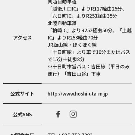
関越自動車道
「越後川口IC」よりR117経由25分、
「六日町IC」よりR253経由35分
北陸自動車道
「柏崎IC」よりR252経由50分、「上越
アクセス
IC」よりR253経由70分
JR飯山線・ほくほく線
「十日町駅」より車で10分またはバス
で15分＋徒歩8分
※十日町市営バス：吉田線（平日のみ
運行）「吉田山谷」下車
公式サイト
http://www.hoshi-uta-m.jp
公式SNS