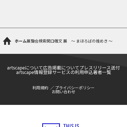
ホーム
展覧会検索
関口雅文 展 ～ まほろばの煌めき ～
artscapeについて
広告掲載について
プレスリリース送付
artscape情報登録サービスの利用申込
著者一覧
利用規約
プライバシーポリシー
お問い合わせ