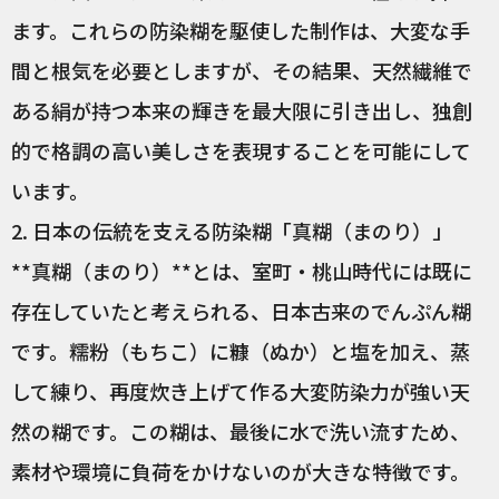
ます。これらの防染糊を駆使した制作は、大変な手
間と根気を必要としますが、その結果、天然繊維で
ある絹が持つ本来の輝きを最大限に引き出し、独創
的で格調の高い美しさを表現することを可能にして
います。
2. 日本の伝統を支える防染糊「真糊（まのり）」
**真糊（まのり）**とは、室町・桃山時代には既に
存在していたと考えられる、日本古来のでんぷん糊
です。糯粉（もちこ）に糠（ぬか）と塩を加え、蒸
して練り、再度炊き上げて作る大変防染力が強い天
然の糊です。この糊は、最後に水で洗い流すため、
素材や環境に負荷をかけないのが大きな特徴です。