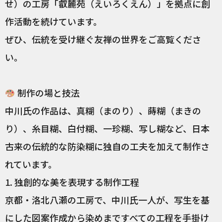
せ）の工房「叡麓苑（えいろくえん）」を拠点に創
作活動を続けています。
ぜひ、伝統を受け継ぐ友禅の世界をご高覧くださ
い。
制作の場と技法
中川氏の作品は、真糊（まのり）、蒔糊（まきの
り）、糸目糊、白付糊、一珍糊、写し糊など、日本
古来の伝統的な防染糊に独自の工夫を加えて制作さ
れています。
1. 独創的な美を表現する制作工程
京都・洛北八瀬の工房で、中川氏一人が、写生を基
にした図案作成から染めまですべての工程を手掛け