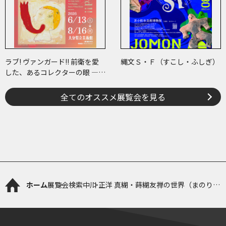
ラブ! ヴァンガード!! 前衛を愛
縄文Ｓ・Ｆ（すこし・ふしぎ）
した、あるコレクターの眼 ―草
間彌生、ヘイター and more
全てのオススメ展覧会を見る
ホーム
展覧会検索
中川 正洋 真糊・蒔糊友禅の世界（まのり･
まきのりゆうぜん）