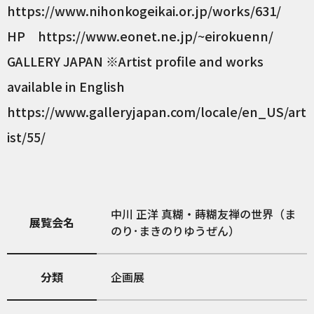
https://www.nihonkogeikai.or.jp/works/631/
HP https://www.eonet.ne.jp/~eirokuenn/
GALLERY JAPAN ※Artist profile and works
available in English
https://www.galleryjapan.com/locale/en_US/art
ist/55/
中川 正洋 真糊・蒔糊友禅の世界（ま
展覧会名
のり･まきのりゆうぜん）
分類
企画展