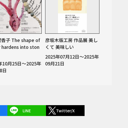
子 The shape of
彦坂木版工房 作品展 美し
 hardens into ston
くて 美味しい
2025年07月12日～2025年
5年10月25日～2025年
09月21日
28日
LINE
Twitter/X