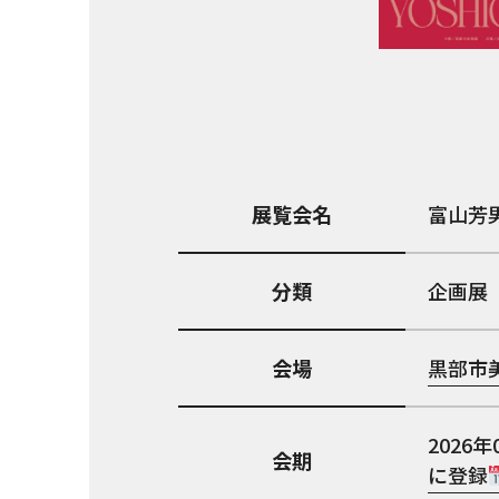
展覧会名
富山芳
分類
企画展
会場
黒部市
2026年
会期
に登録