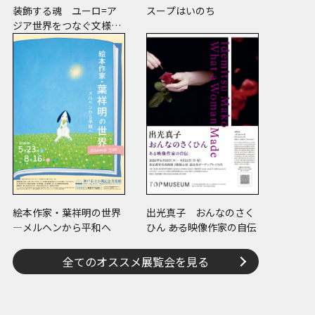
装飾する魂 ユーロ=ア
スープはいのち
ジア世界をつなぐ文様の
宇宙―縄文、ケルトか
ら、ねぶたまで
絵本作家・葉祥明の世界
出光真子 おんなのさく
―メルヘンから平和へ
ひん ――ある映像作家の自伝
全てのオススメ展覧会を見る