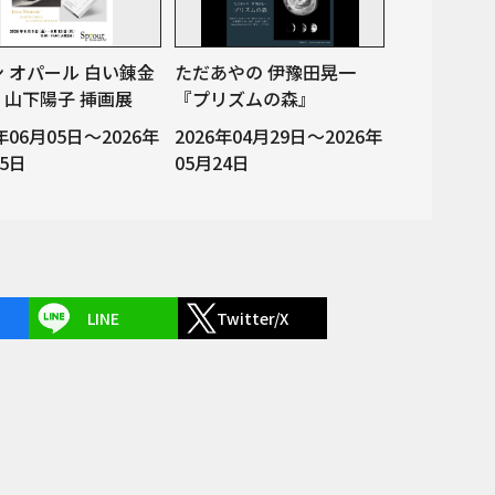
 オパール 白い錬金
ただあやの 伊豫田晃一
山下陽子 挿画展
『プリズムの森』
6年06月05日～2026年
2026年04月29日～2026年
15日
05月24日
LINE
Twitter/X