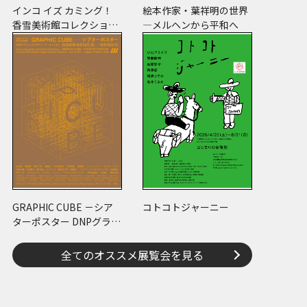
インコ イズ カミング！
絵本作家・葉祥明の世界
香雪美術館コレクション
―メルヘンから平和へ
×川上和歌子 ～ピコ＆
ピータといっしょに古美
術鑑賞～
GRAPHIC CUBE －シア
コトコトジャーニー
ターポスター DNPグラフ
ィックデザイン・アーカ
イブより
全てのオススメ展覧会を見る