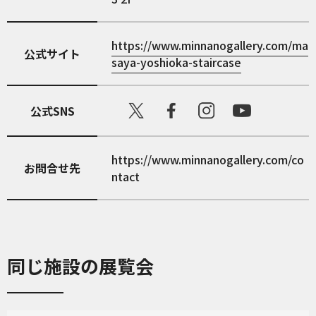
https://www.minnanogallery.com/ma
公式サイト
saya-yoshioka-staircase
公式SNS
https://www.minnanogallery.com/co
お問合せ先
ntact
同じ施設の展覧会