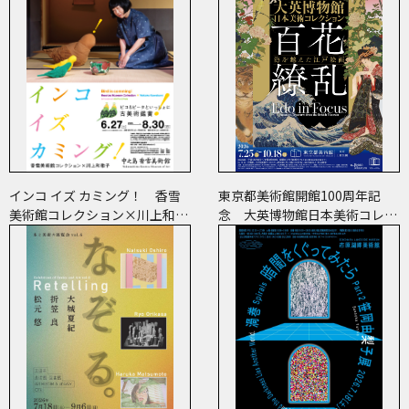
インコ イズ カミング！ 香雪
東京都美術館開館100周年記
美術館コレクション×川上和歌
念 大英博物館日本美術コレク
子 ～ピコ＆ピータといっしょ
ション 百花繚乱～海を越えた
に古美術鑑賞～
江戸絵画