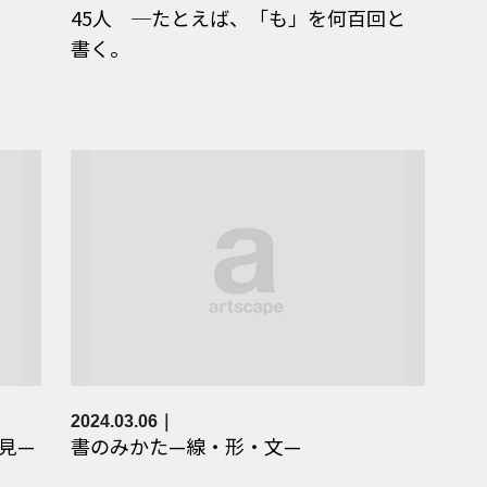
45人 ─たとえば、「も」を何百回と
書く。
2024.03.06
見—
書のみかた—線・形・文—