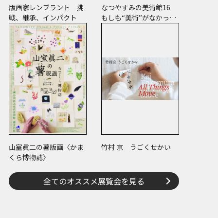
版画家レンブラント 挑
なつやすみの美術館16
戦、継承、インパクト
もしも“美術”がなかった
ら
山室眞二の薯版画〈かま
竹村 京 うごくせかい
くら博物誌〉
全てのオススメ展覧会を見る